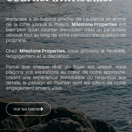
Implantée à St-Sulpice proche de Lausanne et active
de la Côte jusqu’à la Riviera,
Milestone Properties
est
bien plus qu’un courtier immobilier; c’est un partenaire
dévoué tout au long de votre parcours d’acquisition de
propriété.
Chez
Milestone Properties
, nous prônons la flexibilité,
l’engagement et la discrétion.
Parce que chaque rêve de foyer est unique, nous
plaçons vos aspirations au cœur de notre approche,
créant une expérience immobilière où l’attention aux
détails, la passion et l’humain sont les piliers de notre
engagement envers vous.
Voir les biens